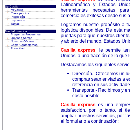
Latinoamérica y Estados Unid
Su Casilla
herramientas necesarias par
Mi Casilla
Clave perdida
comerciales exitosas desde sus 
Inscripción
Impuestos
Logramos nuestro propósito a tr
Tarifas
logística disponibles. De esta m
Más Información
Preguntas Frecuentes
puertas para que nuestros clien
Quienes Somos
y abierto del mundo, Estados Uni
Nuestras Oficinas
Cómo Contactarnos
Privacidad
Casilla express
, le permite te
Unidos, a una fracción de lo que 
Destacamos los siguientes servic
Dirección.- Ofrecemos un lu
compras sean enviadas a es
referencia en sus actividad
Transporte.- Recibimos y e
costo posible.
Casilla express
es una empres
satisfacción, por lo tanto, si 
ampliar nuestros servicios, por 
el formulario a continuación: