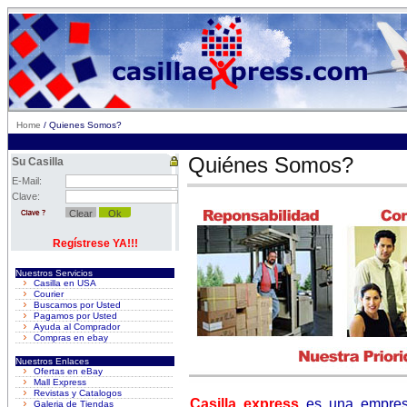
Home
/ Quienes Somos?
Quiénes Somos?
Su Casilla
E-Mail:
Clave:
Regístrese YA!!!
Nuestros Servicios
Casilla en USA
Courier
Buscamos por Usted
Pagamos por Usted
Ayuda al Comprador
Compras en ebay
Nuestros Enlaces
Ofertas en eBay
Mall Express
Revistas y Catalogos
Casilla express
es una empresa
Galeria de Tiendas