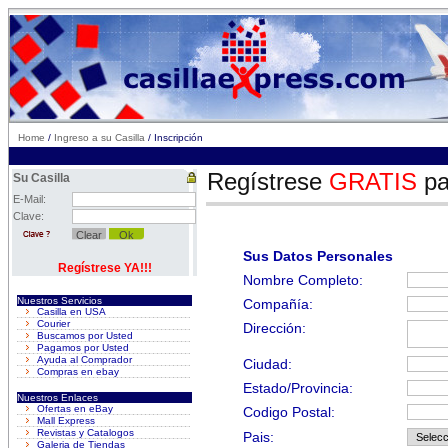
Home
/
Ingreso a su Casilla
/ Inscripción
Regístrese
GRATIS
par
Su Casilla
E-Mail:
Clave:
Sus Datos Personales
Regístrese YA!!!
Nombre Completo:
Nuestros Servicios
Compañía:
Casilla en USA
Courier
Dirección:
Buscamos por Usted
Pagamos por Usted
Ayuda al Comprador
Ciudad:
Compras en ebay
Estado/Provincia:
Nuestros Enlaces
Ofertas en eBay
Codigo Postal:
Mall Express
Revistas y Catalogos
Pais:
Galeria de Tiendas