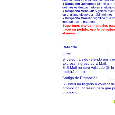
despachado en el último día hábil de
●
Despacho Quincenal:
Significa que
del mes es despachado en el último d
●
Despacho Mensual:
Significa que 
en el último último día hábil del mes.
●
Despacho Manual:
Significa que 
indique que lo hagamos.
Sugerimos envios manuales para
hacer su pedido, eso le permiti
el envio.
Referido
Email:
Si usted ha sido referido por al
Express, ingrese su E-Mail.
El E-Mail no será validado (Si l
recibirá bono).
Codigo de Promoción:
Si Usted ha llegado a www.casil
promoción ingreselo para que pue
promoción