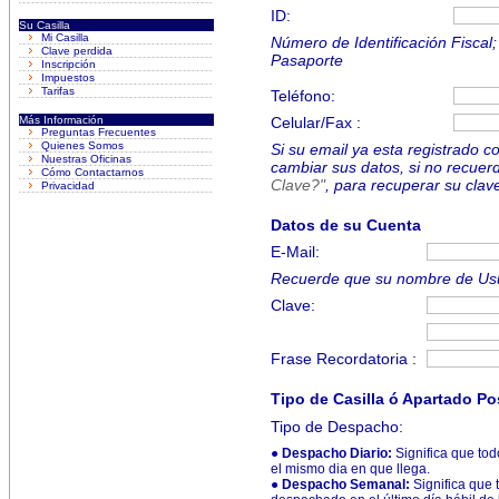
ID:
Su Casilla
Mi Casilla
Número de Identificación Fisca
Clave perdida
Pasaporte
Inscripción
Impuestos
Tarifas
Teléfono:
Más Información
Celular/Fax :
Preguntas Frecuentes
Quienes Somos
Si su email ya esta registrado c
Nuestras Oficinas
cambiar sus datos, si no recuerd
Cómo Contactarnos
Clave?"
, para recuperar su clav
Privacidad
Datos de su Cuenta
E-Mail:
Recuerde que su nombre de Usua
Clave:
Frase Recordatoria :
Tipo de Casilla ó Apartado Po
Tipo de Despacho:
●
Despacho Diario:
Significa que tod
el mismo dia en que llega.
●
Despacho Semanal:
Significa que 